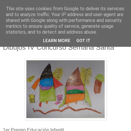
This site uses cookies from Google to deliver its services
Hermandad de la
and to analyze traffic. Your IP address and user-agent are
shared with Google along with performance and security
Santísima Cruz
metrics to ensure quality of service, generate usage
statistics, and to detect and address abuse.
LEARN MORE
GOT IT
Dibujos IV Concurso Semana Santa
1er Premio Educación Infantil