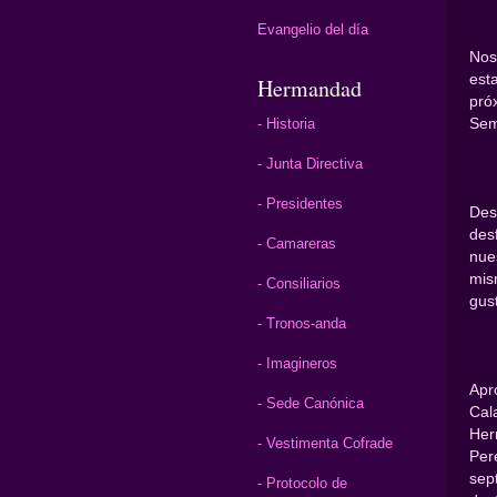
Evangelio del día
Nos
est
Hermandad
pró
Sem
- Historia
- Junta Directiva
- Presidentes
Des
des
- Camareras
nue
mis
- Consiliarios
gus
- Tronos-anda
- Imagineros
Apr
- Sede Canónica
Cal
Her
- Vestimenta Cofrade
Per
sept
- Protocolo de