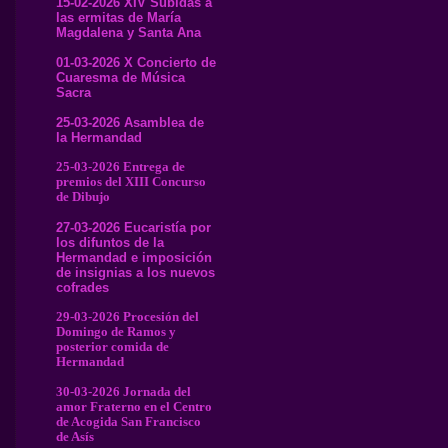
15-02-2026 XIV Subidas a
las ermitas de María
Magdalena y Santa Ana
01-03-2026 X Concierto de
Cuaresma de Música
Sacra
25-03-2026 Asamblea de
la Hermandad
25-03-2026 Entrega de
premios del XIII Concurso
de Dibujo
27-03-2026 Eucaristía por
los difuntos de la
Hermandad e imposición
de insignias a los nuevos
cofrades
29-03-2026 Procesión del
Domingo de Ramos y
posterior comida de
Hermandad
30-03-2026 Jornada del
amor Fraterno en el Centro
de Acogida San Francisco
de Asís