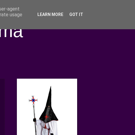
user-agent
erate usage
LEARN MORE
GOT IT
ima