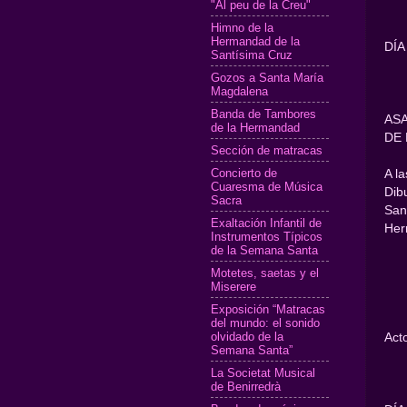
"Al peu de la Creu"
Himno de la
Hermandad de la
DÍA
Santísima Cruz
Gozos a Santa María
Magdalena
Banda de Tambores
AS
de la Hermandad
DE
Sección de matracas
Concierto de
A l
Cuaresma de Música
Dib
Sacra
San
Exaltación Infantil de
Her
Instrumentos Típicos
de la Semana Santa
Motetes, saetas y el
Miserere
Exposición “Matracas
del mundo: el sonido
olvidado de la
Act
Semana Santa”
La Societat Musical
de Benirredrà