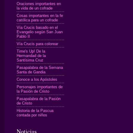
Oraciones importantes en
la vida de un cofrade
Cosas importantes en la fe
católica para un cofrade
Vía Crucis basado en el
Evangelio según San Juan
Pablo II
Vía Crucis para colorear
Time's Up! De la
Hermandad de la
Santísima Cruz
Pasapalabra de la Semana
Santa de Gandia
Conoce a los Apóstoles
Personajes importantes de
la Pasión de Cristo
Pasapalabra de la Pasión
de Cristo
Historia de la Pascua
contada por niños
Noticias