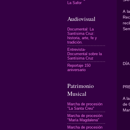
La Safor
A l
Audiovisual
Rec
rec
Sem
Documental: La
Santísima Cruz:
historia, arte, fe y
tradición.
Entrevista-
Documental sobre la
Santísima Cruz
DÍA
Reportaje 150
aniversario
Patrimonio
PR
Musical
A l
Marcha de procesión
de 
"La Santa Creu"
Man
Marcha de procesión
"María Magdalena"
Marcha de procesión