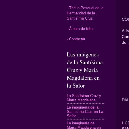
- Triduo Pascual de la
Hermandad de la
Santísima Cruz
CO
- Álbum de fotos
A l
Con
- Contactar
de 
Las imágenes
de la Santísima
Cruz y María
Magdalena en
la Safor
La Santísima Cruz y
María Magdalena
DÍA
La imaginería de la
Santísima Cruz en La
Safor
La imaginería de
I 
María Magdalena en
SA