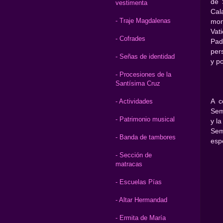
de 
vestimenta
Cal
- Traje Magdalenas
mon
Vat
- Cofrades
Pad
per
- Señas de identidad
y po
- Procesiones de la
Santísima Cruz
A c
- Actividades
Sem
- Patrimonio musical
y la
Se
- Banda de tambores
esp
- Sección de
matracas
- Escuelas Pías
- Altar Hermandad
- Ermita de María