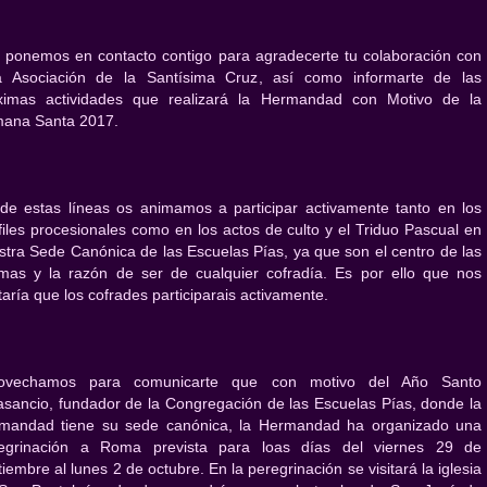
 ponemos en contacto contigo para agradecerte tu colaboración con
a Asociación de la Santísima Cruz, así como informarte de las
ximas actividades que realizará la Hermandad con Motivo de la
ana Santa 2017.
de estas líneas os animamos a participar activamente tanto en los
files procesionales como en los actos de culto y el Triduo Pascual en
stra Sede Canónica de las Escuelas Pías, ya que son el centro de las
mas y la razón de ser de cualquier cofradía. Es por ello que nos
taría que los cofrades participarais activamente.
ovechamos para comunicarte que con motivo del Año Santo
asancio, fundador de la Congregación de las Escuelas Pías, donde la
mandad tiene su sede canónica, la Hermandad ha organizado una
egrinación a Roma prevista para loas días del viernes 29 de
iembre al lunes 2 de octubre. En la peregrinación se visitará la iglesia