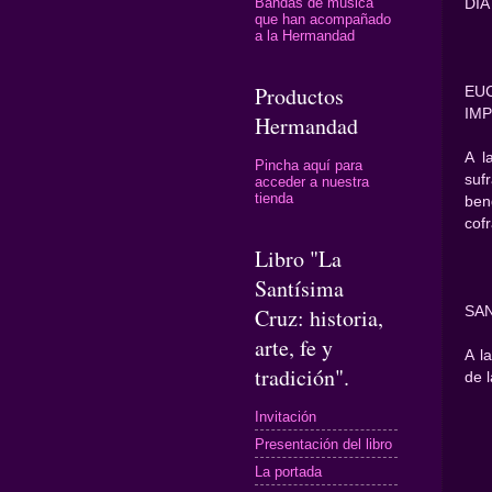
Bandas de música
DÍA
que han acompañado
a la Hermandad
Productos
EU
IMP
Hermandad
A l
Pincha aquí para
suf
acceder a nuestra
tienda
ben
cof
Libro "La
Santísima
SAN
Cruz: historia,
arte, fe y
A l
tradición".
de l
Invitación
Presentación del libro
La portada