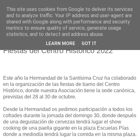
This site uses cookies from Google to deliver its services
Hermandad de la
and to analyze traffic. Your IP address and user-agent are
shared with Google along with performance and security
Santísima Cruz
metrics to ensure quality of service, generate usage
statistics, and to detect and address abuse.
LEARN MORE
GOT IT
Fiestas del Centro Histórico 2022
Este año la Hermandad de la Santísima Cruz ha colaborado
en la organización de las fiestas de barrio del Centro
Histórico, donde nuestra Asociación tiene la sede canónica,
previstas del 28 al 30 de octubre.
Desde la Hermandad os pedimos participación a todos los
cofrades durante la jornada del domingo 30, donde después
de una degustación de cervezas tendrá lugar el show
cooking de una paella gigante en la plaza Escuelas Pías
donde a mediodía tendrá lugar la comida en la misma plaza.