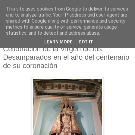
This site uses cookies from Google to deliver its services
Hermandad de la
and to analyze traffic. Your IP address and user-agent are
shared with Google along with performance and security
Santísima Cruz
metrics to ensure quality of service, generate usage
statistics, and to detect and address abuse.
LEARN MORE
GOT IT
Celebración de la Virgen de los
Desamparados en el año del centenario
de su coronación