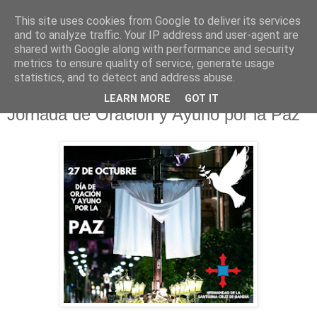
This site uses cookies from Google to deliver its services
Hermandad de la
and to analyze traffic. Your IP address and user-agent are
shared with Google along with performance and security
Santísima Cruz
metrics to ensure quality of service, generate usage
statistics, and to detect and address abuse.
LEARN MORE
GOT IT
Jornada de Oración y Ayuno por la Paz