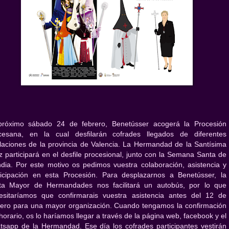
próximo sábado 24 de febrero, Benetússer acogerá la Procesión
cesana, en la cual desfilarán cofrades llegados de diferentes
laciones de la provincia de Valencia. La Hermandad de la Santísima
z participará en el desfile procesional, junto con la Semana Santa de
dia. Por este motivo os pedimos vuestra colaboración, asistencia y
ticipación en esta Procesión. Para desplazarnos a Benetússer, la
ta Mayor de Hermandades nos facilitará un autobús, por lo que
esitaríamos que confirmarais vuestra asistencia antes del 12 de
rero para una mayor organización. Cuando tengamos la confirmación
horario, os lo haríamos llegar a través de la página web, facebook y el
tsapp de la Hermandad. Ese día los cofrades participantes vestirán