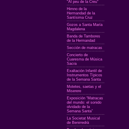
"Al peu de la Creu"
Himno de la
Hermandad de la
Santísima Cruz
Gozos a Santa María
Magdalena
Banda de Tambores
de la Hermandad
Sección de matracas
Concierto de
Cuaresma de Música
Sacra
Exaltación Infantil de
Instrumentos Típicos
de la Semana Santa
Motetes, saetas y el
Miserere
Exposición “Matracas
del mundo: el sonido
olvidado de la
Semana Santa”
La Societat Musical
de Benirredrà