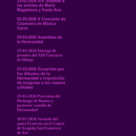
15-02-2026 XIV Subidas a
las ermitas de María
Magdalena y Santa Ana
01-03-2026 X Concierto de
Cuaresma de Música
Sacra
25-03-2026 Asamblea de
la Hermandad
25-03-2026 Entrega de
premios del XIII Concurso
de Dibujo
27-03-2026 Eucaristía por
los difuntos de la
Hermandad e imposición
de insignias a los nuevos
cofrades
29-03-2026 Procesión del
Domingo de Ramos y
posterior comida de
Hermandad
30-03-2026 Jornada del
amor Fraterno en el Centro
de Acogida San Francisco
de Asís