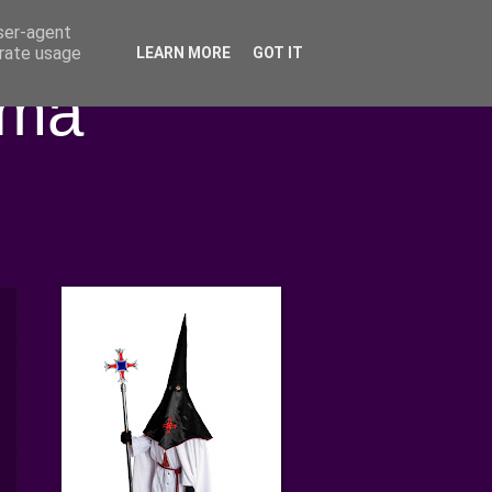
user-agent
erate usage
LEARN MORE
GOT IT
ima