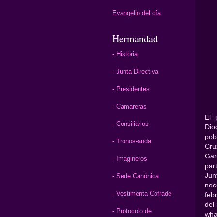
Evangelio del día
Hermandad
- Historia
- Junta Directiva
- Presidentes
- Camareras
El 
- Consiliarios
Dio
pob
- Tronos-anda
Cru
Gan
- Imagineros
par
Jun
- Sede Canónica
nec
- Vestimenta Cofrade
feb
del 
- Protocolo de
wha