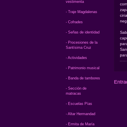
vestimenta
com
zap
- Traje Magdalenas
cir
neg
- Cofrades
- Señas de identidad
Sab
cap
- Procesiones de la
par
Santísima Cruz
San
par
- Actividades
- Patrimonio musical
- Banda de tambores
Entra
- Sección de
matracas
- Escuelas Pías
- Altar Hermandad
- Ermita de María