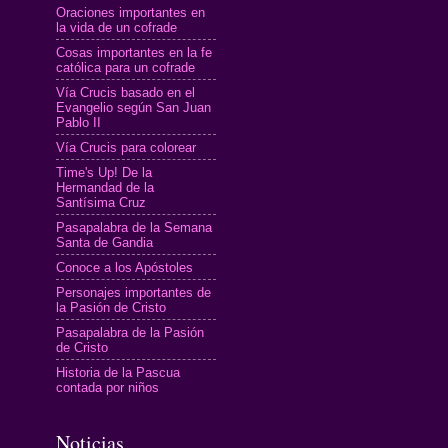
Oraciones importantes en
la vida de un cofrade
Cosas importantes en la fe
católica para un cofrade
Vía Crucis basado en el
Evangelio según San Juan
Pablo II
Vía Crucis para colorear
Time's Up! De la
Hermandad de la
Santísima Cruz
Pasapalabra de la Semana
Santa de Gandia
Conoce a los Apóstoles
Personajes importantes de
la Pasión de Cristo
Pasapalabra de la Pasión
de Cristo
Historia de la Pascua
contada por niños
Noticias