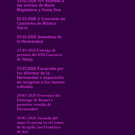
15-02-2026 XIV Subidas a
las ermitas de María
Magdalena y Santa Ana
01-03-2026 X Concierto de
Cuaresma de Música
Sacra
25-03-2026 Asamblea de
la Hermandad
25-03-2026 Entrega de
premios del XIII Concurso
de Dibujo
27-03-2026 Eucaristía por
los difuntos de la
Hermandad e imposición
de insignias a los nuevos
cofrades
29-03-2026 Procesión del
Domingo de Ramos y
posterior comida de
Hermandad
30-03-2026 Jornada del
amor Fraterno en el Centro
de Acogida San Francisco
de Asís