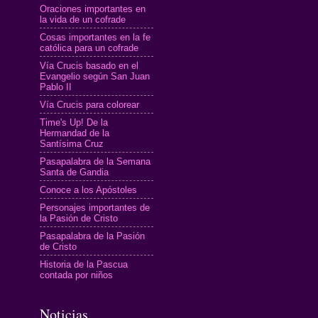
Oraciones importantes en
la vida de un cofrade
Cosas importantes en la fe
católica para un cofrade
Vía Crucis basado en el
Evangelio según San Juan
Pablo II
Vía Crucis para colorear
Time's Up! De la
Hermandad de la
Santísima Cruz
Pasapalabra de la Semana
Santa de Gandia
Conoce a los Apóstoles
Personajes importantes de
la Pasión de Cristo
Pasapalabra de la Pasión
de Cristo
Historia de la Pascua
contada por niños
Noticias