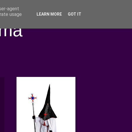
user-agent
erate usage
LEARN MORE
GOT IT
ima