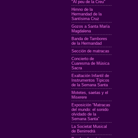
"Al peu de la Creu"
Himno de la
Hermandad de la
Santísima Cruz
Gozos a Santa María
Magdalena
Banda de Tambores
de la Hermandad
Sección de matracas
Concierto de
Cuaresma de Música
Sacra
Exaltación Infantil de
Instrumentos Típicos
de la Semana Santa
Motetes, saetas y el
Miserere
Exposición “Matracas
del mundo: el sonido
olvidado de la
Semana Santa”
La Societat Musical
de Benirredrà