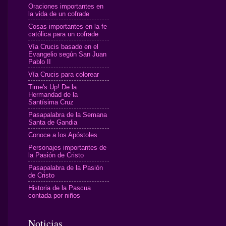
Oraciones importantes en
la vida de un cofrade
Cosas importantes en la fe
católica para un cofrade
Vía Crucis basado en el
Evangelio según San Juan
Pablo II
Vía Crucis para colorear
Time's Up! De la
Hermandad de la
Santísima Cruz
Pasapalabra de la Semana
Santa de Gandia
Conoce a los Apóstoles
Personajes importantes de
la Pasión de Cristo
Pasapalabra de la Pasión
de Cristo
Historia de la Pascua
contada por niños
Noticias