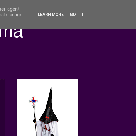
user-agent
erate usage
LEARN MORE
GOT IT
ima