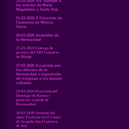
15-02-2026 XIV Subidas a
las ermitas de María
Magdalena y Santa Ana
01-03-2026 X Concierto de
Cuaresma de Música
Sacra
25-03-2026 Asamblea de
la Hermandad
25-03-2026 Entrega de
premios del XIII Concurso
de Dibujo
27-03-2026 Eucaristía por
los difuntos de la
Hermandad e imposición
de insignias a los nuevos
cofrades
29-03-2026 Procesión del
Domingo de Ramos y
posterior comida de
Hermandad
30-03-2026 Jornada del
amor Fraterno en el Centro
de Acogida San Francisco
de Asís