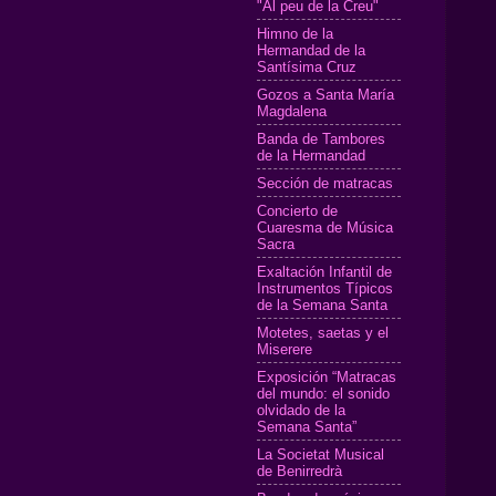
"Al peu de la Creu"
Himno de la
Hermandad de la
Santísima Cruz
Gozos a Santa María
Magdalena
Banda de Tambores
de la Hermandad
Sección de matracas
Concierto de
Cuaresma de Música
Sacra
Exaltación Infantil de
Instrumentos Típicos
de la Semana Santa
Motetes, saetas y el
Miserere
Exposición “Matracas
del mundo: el sonido
olvidado de la
Semana Santa”
La Societat Musical
de Benirredrà