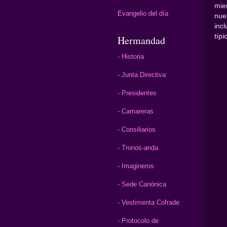
mie
Evangelio del día
nue
inc
típ
Hermandad
- Historia
- Junta Directiva
- Presidentes
- Camareras
- Consiliarios
- Tronos-anda
- Imagineros
- Sede Canónica
- Vestimenta Cofrade
- Protocolo de