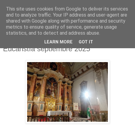
This site uses cookies from Google to deliver its services
Hermandad de la
and to analyze traffic. Your IP address and user-agent are
shared with Google along with performance and security
Santísima Cruz
metrics to ensure quality of service, generate usage
statistics, and to detect and address abuse.
LEARN MORE
GOT IT
Eucaristía septiembre 2025