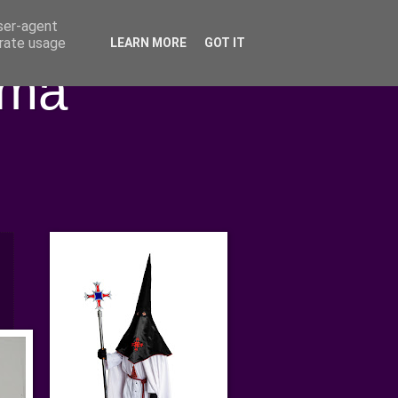
user-agent
erate usage
LEARN MORE
GOT IT
ima