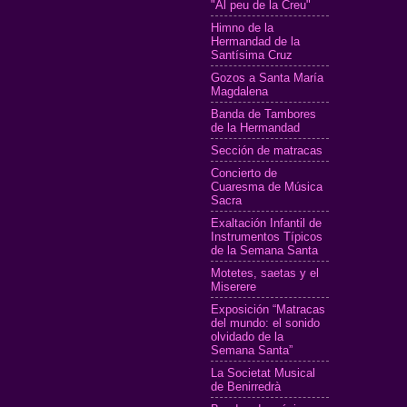
"Al peu de la Creu"
Himno de la
Hermandad de la
Santísima Cruz
Gozos a Santa María
Magdalena
Banda de Tambores
de la Hermandad
Sección de matracas
Concierto de
Cuaresma de Música
Sacra
Exaltación Infantil de
Instrumentos Típicos
de la Semana Santa
Motetes, saetas y el
Miserere
Exposición “Matracas
del mundo: el sonido
olvidado de la
Semana Santa”
La Societat Musical
de Benirredrà