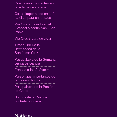
Oraciones importantes en
la vida de un cofrade
Cosas importantes en la fe
católica para un cofrade
Vía Crucis basado en el
Evangelio según San Juan
Pablo II
Vía Crucis para colorear
Time's Up! De la
Hermandad de la
Santísima Cruz
Pasapalabra de la Semana
Santa de Gandia
Conoce a los Apóstoles
Personajes importantes de
la Pasión de Cristo
Pasapalabra de la Pasión
de Cristo
Historia de la Pascua
contada por niños
Noticias