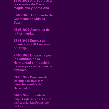
15-02-2026 XIV Subidas a
las ermitas de María
Magdalena y Santa Ana
01-03-2026 X Concierto de
Cuaresma de Música
Sacra
25-03-2026 Asamblea de
la Hermandad
25-03-2026 Entrega de
premios del XIII Concurso
de Dibujo
27-03-2026 Eucaristía por
los difuntos de la
Hermandad e imposición
de insignias a los nuevos
cofrades
29-03-2026 Procesión del
Domingo de Ramos y
posterior comida de
Hermandad
30-03-2026 Jornada del
amor Fraterno en el Centro
de Acogida San Francisco
de Asís