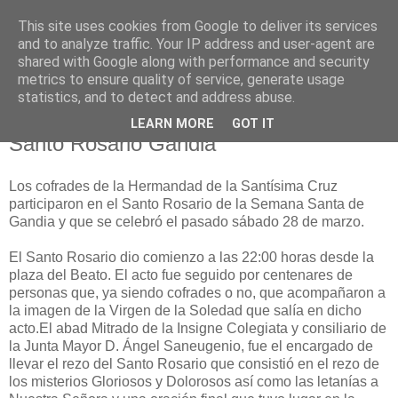
This site uses cookies from Google to deliver its services
Hermandad de la
and to analyze traffic. Your IP address and user-agent are
shared with Google along with performance and security
Santísima Cruz
metrics to ensure quality of service, generate usage
statistics, and to detect and address abuse.
LEARN MORE
GOT IT
Santo Rosario Gandia
Los cofrades de la Hermandad de la Santísima Cruz
participaron en el Santo Rosario de la Semana Santa de
Gandia y que se celebró el pasado sábado 28 de marzo.
El Santo Rosario dio comienzo a las 22:00 horas desde la
plaza del Beato. El acto fue seguido por centenares de
personas que, ya siendo cofrades o no, que acompañaron a
la imagen de la Virgen de la Soledad que salía en dicho
acto.El abad Mitrado de la Insigne Colegiata y consiliario de
la Junta Mayor D. Ángel Saneugenio, fue el encargado de
llevar el rezo del Santo Rosario que consistió en el rezo de
los misterios Gloriosos y Dolorosos así como las letanías a