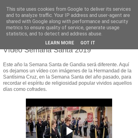
This site uses cookies from Google to deliver its services
Hermandad de la
and to analyze traffic. Your IP address and user-agent are
shared with Google along with performance and security
Santísima Cruz
metrics to ensure quality of service, generate usage
statistics, and to detect and address abuse.
LEARN MORE
GOT IT
Vídeo Semana Santa 2019
Este año la Semana Santa de Gandia será diferente. Aquí
os dejamos un vídeo con imágenes de la Hermandad de la
Santísima Cruz, en la Semana Santa del año pasado, para
recordar el espíritu de religiosidad popular vividos aquellos
días como cofrades.