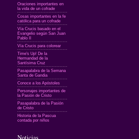
Oraciones importantes en
la vida de un cofrade
Cosas importantes en la fe
católica para un cofrade
Vía Crucis basado en el
Evangelio según San Juan
Pablo II
Vía Crucis para colorear
Time's Up! De la
Hermandad de la
Santísima Cruz
Pasapalabra de la Semana
Santa de Gandia
Conoce a los Apóstoles
Personajes importantes de
la Pasión de Cristo
Pasapalabra de la Pasión
de Cristo
Historia de la Pascua
contada por niños
Noticias