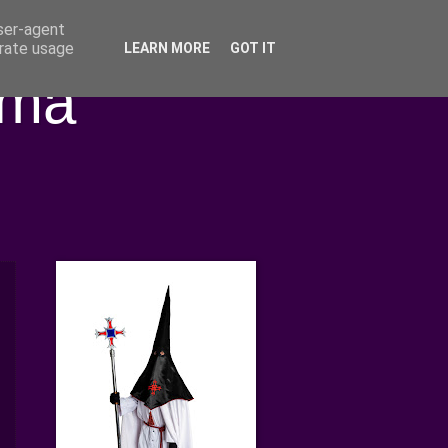
user-agent
erate usage
LEARN MORE
GOT IT
ima