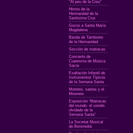
"Al peu de la Creu"
Himno de la
Hermandad de la
Santísima Cruz
Gozos a Santa María
Magdalena
Banda de Tambores
de la Hermandad
Sección de matracas
Concierto de
Cuaresma de Música
Sacra
Exaltación Infantil de
Instrumentos Típicos
de la Semana Santa
Motetes, saetas y el
Miserere
Exposición “Matracas
del mundo: el sonido
olvidado de la
Semana Santa”
La Societat Musical
de Benirredrà