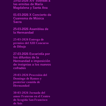
15-02-2026 XIV Subidas a
las ermitas de María
Magdalena y Santa Ana
01-03-2026 X Concierto de
Cuaresma de Música
Sacra
25-03-2026 Asamblea de
la Hermandad
25-03-2026 Entrega de
premios del XIII Concurso
de Dibujo
27-03-2026 Eucaristía por
los difuntos de la
Hermandad e imposición
de insignias a los nuevos
cofrades
29-03-2026 Procesión del
Domingo de Ramos y
posterior comida de
Hermandad
30-03-2026 Jornada del
amor Fraterno en el Centro
de Acogida San Francisco
de Asís