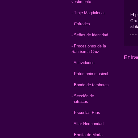
vestimenta
- Traje Magdalenas
El 
Cruz
- Cofrades
al t
- Señas de identidad
- Procesiones de la
Santísima Cruz
Entra
- Actividades
- Patrimonio musical
- Banda de tambores
- Sección de
matracas
- Escuelas Pías
- Altar Hermandad
- Ermita de María