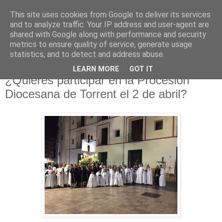
This site uses cookies from Google to deliver its services
Hermandad de la
and to analyze traffic. Your IP address and user-agent are
shared with Google along with performance and security
Santísima Cruz
metrics to ensure quality of service, generate usage
statistics, and to detect and address abuse.
LEARN MORE
GOT IT
¿Quieres participar en la Procesión
Diocesana de Torrent el 2 de abril?