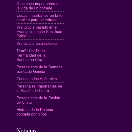
Oraciones importantes en
la vida de un cofrade
Cosas importantes en la fe
católica para un cofrade
Vía Crucis basado en el
Evangelio según San Juan
Pablo II
Vía Crucis para colorear
Time's Up! De la
Hermandad de la
Santísima Cruz
Pasapalabra de la Semana
Santa de Gandia
Conoce a los Apóstoles
Personajes importantes de
la Pasión de Cristo
Pasapalabra de la Pasión
de Cristo
Historia de la Pascua
contada por niños
Noticias