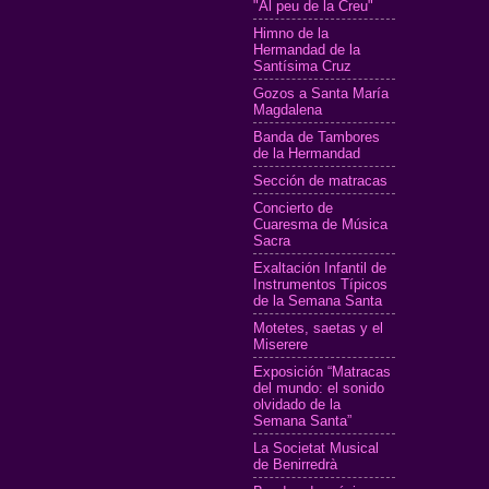
"Al peu de la Creu"
Himno de la
Hermandad de la
Santísima Cruz
Gozos a Santa María
Magdalena
Banda de Tambores
de la Hermandad
Sección de matracas
Concierto de
Cuaresma de Música
Sacra
Exaltación Infantil de
Instrumentos Típicos
de la Semana Santa
Motetes, saetas y el
Miserere
Exposición “Matracas
del mundo: el sonido
olvidado de la
Semana Santa”
La Societat Musical
de Benirredrà