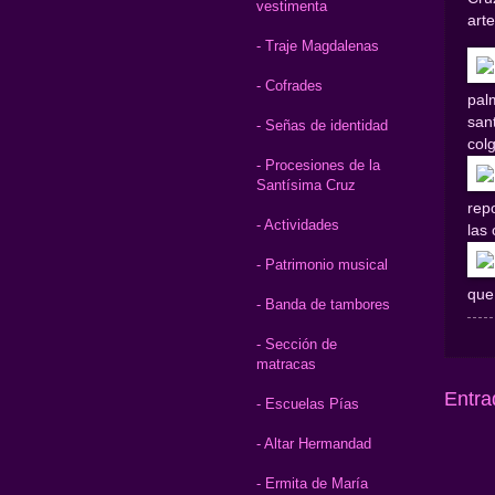
vestimenta
art
- Traje Magdalenas
- Cofrades
pal
san
- Señas de identidad
col
- Procesiones de la
Santísima Cruz
rep
- Actividades
las 
- Patrimonio musical
que
- Banda de tambores
- Sección de
matracas
Entra
- Escuelas Pías
- Altar Hermandad
- Ermita de María