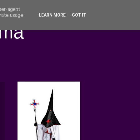
user-agent
erate usage
LEARN MORE
GOT IT
ima