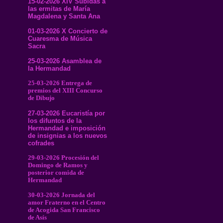
15-02-2026 XIV Subidas a
las ermitas de María
Magdalena y Santa Ana
01-03-2026 X Concierto de
Cuaresma de Música
Sacra
25-03-2026 Asamblea de
la Hermandad
25-03-2026 Entrega de
premios del XIII Concurso
de Dibujo
27-03-2026 Eucaristía por
los difuntos de la
Hermandad e imposición
de insignias a los nuevos
cofrades
29-03-2026 Procesión del
Domingo de Ramos y
posterior comida de
Hermandad
30-03-2026 Jornada del
amor Fraterno en el Centro
de Acogida San Francisco
de Asís