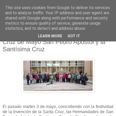
This site uses cookies from Google to deliver its services
Hermandad de la
and to analyze traffic. Your IP address and user-agent are
shared with Google along with performance and security
Santísima Cruz
metrics to ensure quality of service, generate usage
statistics, and to detect and address abuse.
LEARN MORE
GOT IT
Cruz de Mayo San Pedro Apóstol y la
Santísima Cruz
El pasado martes 3 de mayo, coincidiendo con la festividad
de la Invención de la Santa Cruz, las Hermandades de San