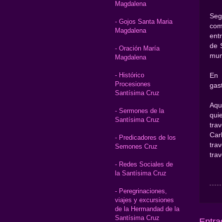
Magdalena
Seg
- Gojos Santa Maria
com
Magdalena
ent
de 
- Oración María
mun
Magdalena
- Histórico
En 
Procesiones
gas
Santísima Cruz
Aqu
- Sermones de la
qui
Santísima Cruz
tra
Car
- Predicadores de los
tra
Semones Cruz
tra
- Redes Sociales de
la Santísima Cruz
- Peregrinaciones,
viajes y excursiones
de la Hermandad de la
Santísima Cruz
Entra