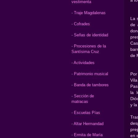
a t
vestimenta
- Traje Magdalenas
La 
- Cofrades
de 
don
- Señas de identidad
pre
Cas
- Procesiones de la
bar
Santísima Cruz
de 
- Actividades
- Patrimonio musical
Por
Vila
- Banda de tambores
Pas
la 
- Sección de
Dió
matracas
y la
- Escuelas Pías
Tra
des
- Altar Hermandad
pre
- Ermita de María
en 