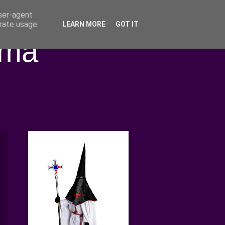
user-agent
erate usage
LEARN MORE
GOT IT
ima