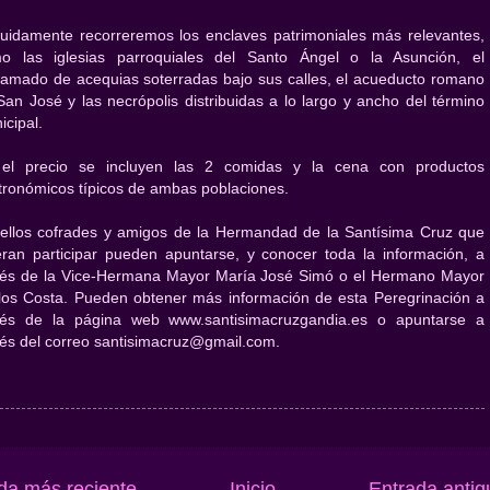
uidamente recorreremos los enclaves patrimoniales más relevantes,
o las iglesias parroquiales del Santo Ángel o la Asunción, el
ramado de acequias soterradas bajo sus calles, el acueducto romano
San José y las necrópolis distribuidas a lo largo y ancho del término
icipal.
el precio se incluyen las 2 comidas y la cena con productos
tronómicos típicos de ambas poblaciones.
ellos cofrades y amigos de la Hermandad de la Santísima Cruz que
eran participar pueden apuntarse, y conocer toda la información, a
vés de la Vice-Hermana Mayor María José Simó o el Hermano Mayor
los Costa. Pueden obtener más información de esta Peregrinación a
vés de la página web www.santisimacruzgandia.es o apuntarse a
vés del correo santisimacruz@gmail.com.
da más reciente
Inicio
Entrada antig