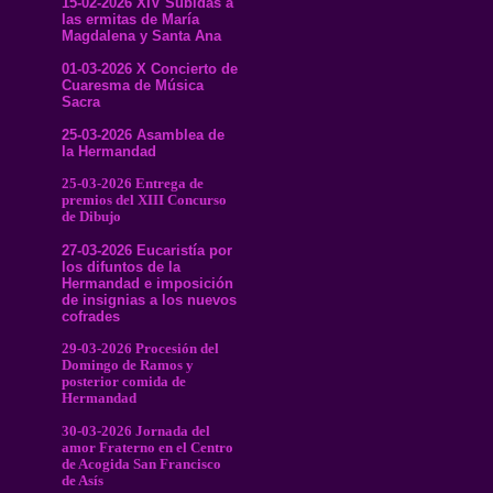
15-02-2026 XIV Subidas a
las ermitas de María
Magdalena y Santa Ana
01-03-2026 X Concierto de
Cuaresma de Música
Sacra
25-03-2026 Asamblea de
la Hermandad
25-03-2026 Entrega de
premios del XIII Concurso
de Dibujo
27-03-2026 Eucaristía por
los difuntos de la
Hermandad e imposición
de insignias a los nuevos
cofrades
29-03-2026 Procesión del
Domingo de Ramos y
posterior comida de
Hermandad
30-03-2026 Jornada del
amor Fraterno en el Centro
de Acogida San Francisco
de Asís