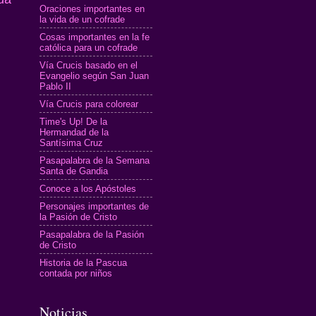
Oraciones importantes en
la vida de un cofrade
Cosas importantes en la fe
católica para un cofrade
Vía Crucis basado en el
Evangelio según San Juan
Pablo II
Vía Crucis para colorear
Time's Up! De la
Hermandad de la
Santísima Cruz
Pasapalabra de la Semana
Santa de Gandia
Conoce a los Apóstoles
Personajes importantes de
la Pasión de Cristo
Pasapalabra de la Pasión
de Cristo
Historia de la Pascua
contada por niños
Noticias