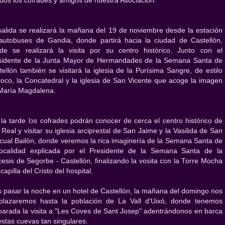
odos los cofrades y amigos de nuestra Asociación.
salida se realizará la mañana del 19 de noviembre desde la estación
autobuses de Gandia, donde partirá hacia la ciudad de Castellón,
de se realizará la visita por su centro histórico. Junto con el
sidente de la Junta Mayor de Hermandades de la Semana Santa de
tellón también se visitará la iglesia de la Purísima Sangre, de estilo
roco, la Concatedral y la iglesia de San Vicente que acoge la imagen
María Magdalena.
 la tarde los cofrades podrán conocer de cerca el centro histórico de
 Real y visitar su iglesia arciprestal de San Jaime y la Vasilida de San
cual Bailón, donde veremos la rica imaginería de la Semana Santa de
localidad explicada por el Presidente de la Semana Santa de la
cesis de Segorbe - Castellón, finalizando la vosita con la Torre Mocha
 capilla del Cristo del hospital.
s pasar la noche en un hotel de Castellón, la mañana del domingo nos
plazaremos hasta la población de La Vall d'Uixó, donde tenemos
parada la visita a "Les Coves de Sant Josep" adentrándonos en barca
estas cuevas tan singulares.