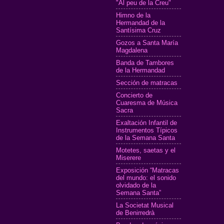
"Al peu de la Creu"
Himno de la
Hermandad de la
Santísima Cruz
Gozos a Santa María
Magdalena
Banda de Tambores
de la Hermandad
Sección de matracas
Concierto de
Cuaresma de Música
Sacra
Exaltación Infantil de
Instrumentos Típicos
de la Semana Santa
Motetes, saetas y el
Miserere
Exposición “Matracas
del mundo: el sonido
olvidado de la
Semana Santa”
La Societat Musical
de Benirredrà