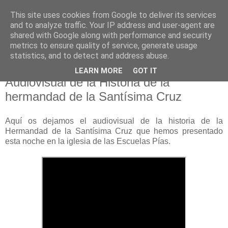
This site uses cookies from Google to deliver its services
Hermandad de la
and to analyze traffic. Your IP address and user-agent are
shared with Google along with performance and security
Santísima Cruz
metrics to ensure quality of service, generate usage
statistics, and to detect and address abuse.
LEARN MORE
GOT IT
Audiovisual de la Historia de la
hermandad de la Santísima Cruz
Aquí os dejamos el audiovisual de la historia de la
Hermandad de la Santísima Cruz que hemos presentado
esta noche en la iglesia de las Escuelas Pías.