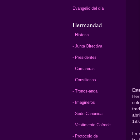
Evangelio del día
Hermandad
- Historia
- Junta Directiva
- Presidentes
- Camareras
- Consiliarios
Est
- Tronos-anda
Her
- Imagineros
cof
tra
- Sede Canónica
abr
19:
- Vestimenta Cofrade
La 
- Protocolo de