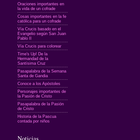
Oraciones importantes en
la vida de un cofrade
Cosas importantes en la fe
católica para un cofrade
Vía Crucis basado en el
Evangelio según San Juan
Pablo II
Vía Crucis para colorear
Time's Up! De la
Hermandad de la
Santísima Cruz
Pasapalabra de la Semana
Santa de Gandia
Conoce a los Apóstoles
Personajes importantes de
la Pasión de Cristo
Pasapalabra de la Pasión
de Cristo
Historia de la Pascua
contada por niños
Noticias