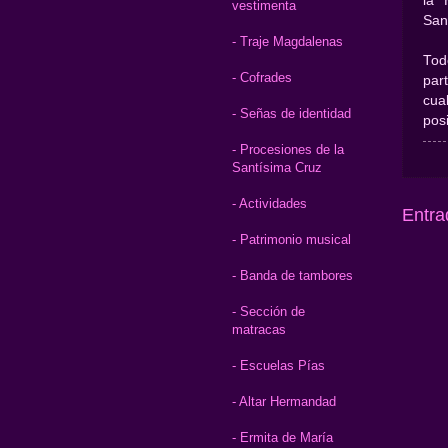
la 
vestimenta
San
- Traje Magdalenas
Tod
- Cofrades
par
cua
- Señas de identidad
posi
- Procesiones de la
Santísima Cruz
- Actividades
Entra
- Patrimonio musical
- Banda de tambores
- Sección de
matracas
- Escuelas Pías
- Altar Hermandad
- Ermita de María