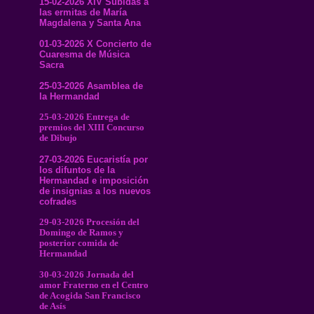
15-02-2026 XIV Subidas a
las ermitas de María
Magdalena y Santa Ana
01-03-2026 X Concierto de
Cuaresma de Música
Sacra
25-03-2026 Asamblea de
la Hermandad
25-03-2026 Entrega de
premios del XIII Concurso
de Dibujo
27-03-2026 Eucaristía por
los difuntos de la
Hermandad e imposición
de insignias a los nuevos
cofrades
29-03-2026 Procesión del
Domingo de Ramos y
posterior comida de
Hermandad
30-03-2026 Jornada del
amor Fraterno en el Centro
de Acogida San Francisco
de Asís