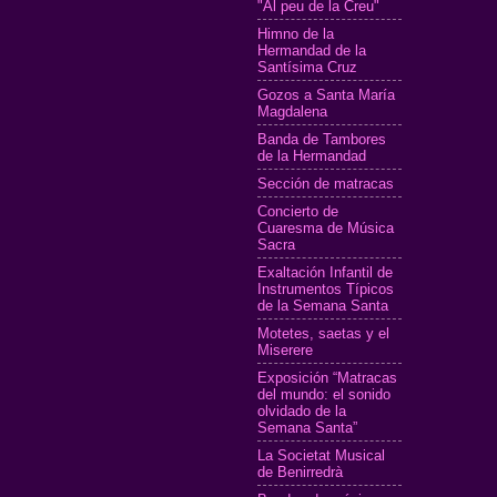
"Al peu de la Creu"
Himno de la
Hermandad de la
Santísima Cruz
Gozos a Santa María
Magdalena
Banda de Tambores
de la Hermandad
Sección de matracas
Concierto de
Cuaresma de Música
Sacra
Exaltación Infantil de
Instrumentos Típicos
de la Semana Santa
Motetes, saetas y el
Miserere
Exposición “Matracas
del mundo: el sonido
olvidado de la
Semana Santa”
La Societat Musical
de Benirredrà