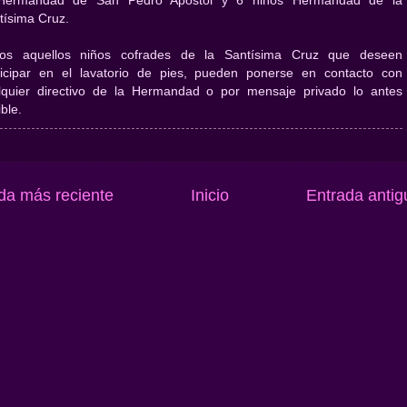
Hermandad de San Pedro Apóstol y 6 niños Hermandad de la
tísima Cruz.
os aquellos niños cofrades de la Santísima Cruz que deseen
ticipar en el lavatorio de pies, pueden ponerse en contacto con
lquier directivo de la Hermandad o por mensaje privado lo antes
ble.
da más reciente
Inicio
Entrada antig