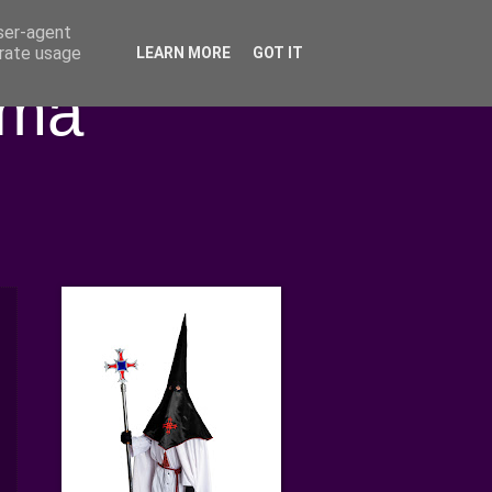
user-agent
erate usage
LEARN MORE
GOT IT
ima