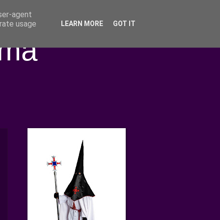
user-agent
erate usage
LEARN MORE
GOT IT
ima