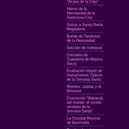
"Al peu de la Creu"
Himno de la
Hermandad de la
Santísima Cruz
Gozos a Santa María
Magdalena
Banda de Tambores
de la Hermandad
Sección de matracas
Concierto de
Cuaresma de Música
Sacra
Exaltación Infantil de
Instrumentos Típicos
de la Semana Santa
Motetes, saetas y el
Miserere
Exposición “Matracas
del mundo: el sonido
olvidado de la
Semana Santa”
La Societat Musical
de Benirredrà