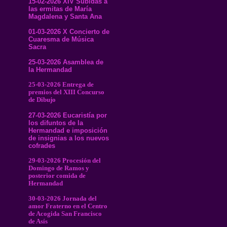
15-02-2026 XIV Subidas a
las ermitas de María
Magdalena y Santa Ana
01-03-2026 X Concierto de
Cuaresma de Música
Sacra
25-03-2026 Asamblea de
la Hermandad
25-03-2026 Entrega de
premios del XIII Concurso
de Dibujo
27-03-2026 Eucaristía por
los difuntos de la
Hermandad e imposición
de insignias a los nuevos
cofrades
29-03-2026 Procesión del
Domingo de Ramos y
posterior comida de
Hermandad
30-03-2026 Jornada del
amor Fraterno en el Centro
de Acogida San Francisco
de Asís