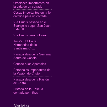
Oraciones importantes en
la vida de un cofrade
Cosas importantes en la fe
católica para un cofrade
Vía Crucis basado en el
Evangelio según San Juan
Pablo II
Vía Crucis para colorear
Time's Up! De la
Hermandad de la
Santísima Cruz
Pasapalabra de la Semana
Santa de Gandia
Conoce a los Apóstoles
Personajes importantes de
la Pasión de Cristo
Pasapalabra de la Pasión
de Cristo
Historia de la Pascua
contada por niños
Noticias