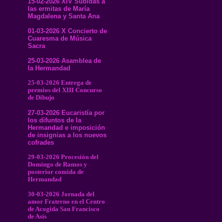
15-02-2026 XIV Subidas a
las ermitas de María
Magdalena y Santa Ana
01-03-2026 X Concierto de
Cuaresma de Música
Sacra
25-03-2026 Asamblea de
la Hermandad
25-03-2026 Entrega de
premios del XIII Concurso
de Dibujo
27-03-2026 Eucaristía por
los difuntos de la
Hermandad e imposición
de insignias a los nuevos
cofrades
29-03-2026 Procesión del
Domingo de Ramos y
posterior comida de
Hermandad
30-03-2026 Jornada del
amor Fraterno en el Centro
de Acogida San Francisco
de Asís