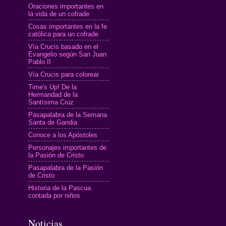
Oraciones importantes en
la vida de un cofrade
Cosas importantes en la fe
católica para un cofrade
Vía Crucis basado en el
Evangelio según San Juan
Pablo II
Vía Crucis para colorear
Time's Up! De la
Hermandad de la
Santísima Cruz
Pasapalabra de la Semana
Santa de Gandia
Conoce a los Apóstoles
Personajes importantes de
la Pasión de Cristo
Pasapalabra de la Pasión
de Cristo
Historia de la Pascua
contada por niños
Noticias