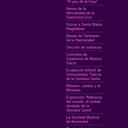
"Al peu de la Creu"
Himno de la
Hermandad de la
Santísima Cruz
Gozos a Santa María
Magdalena
Banda de Tambores
de la Hermandad
Sección de matracas
Concierto de
Cuaresma de Música
Sacra
Exaltación Infantil de
Instrumentos Típicos
de la Semana Santa
Motetes, saetas y el
Miserere
Exposición “Matracas
del mundo: el sonido
olvidado de la
Semana Santa”
La Societat Musical
de Benirredrà