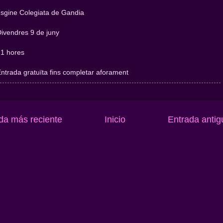
nsgine Colegiata de Gandia
Divendres 9 de juny
21 hores
Entrada gratuïta fins completar aforament
da más reciente
Inicio
Entrada antig