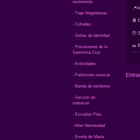
vestimenta
📍I
- Traje Magdalenas
📆 
- Cofrades
🕒 
- Señas de identidad
🎫 
- Procesiones de la
Santísima Cruz
- Actividades
Entra
- Patrimonio musical
- Banda de tambores
- Sección de
matracas
- Escuelas Pías
- Altar Hermandad
- Ermita de María