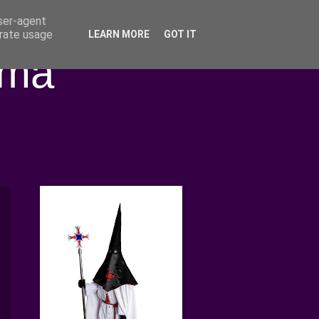
user-agent
erate usage
LEARN MORE
GOT IT
ima