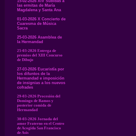
15-02-2026 XIV Subidas a
las ermitas de María
Magdalena y Santa Ana
01-03-2026 X Concierto de
Cuaresma de Música
Sacra
25-03-2026 Asamblea de
la Hermandad
25-03-2026 Entrega de
premios del XIII Concurso
de Dibujo
27-03-2026 Eucaristía por
los difuntos de la
Hermandad e imposición
de insignias a los nuevos
cofrades
29-03-2026 Procesión del
Domingo de Ramos y
posterior comida de
Hermandad
30-03-2026 Jornada del
amor Fraterno en el Centro
de Acogida San Francisco
de Asís