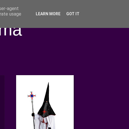
user-agent
erate usage
LEARN MORE
GOT IT
ima