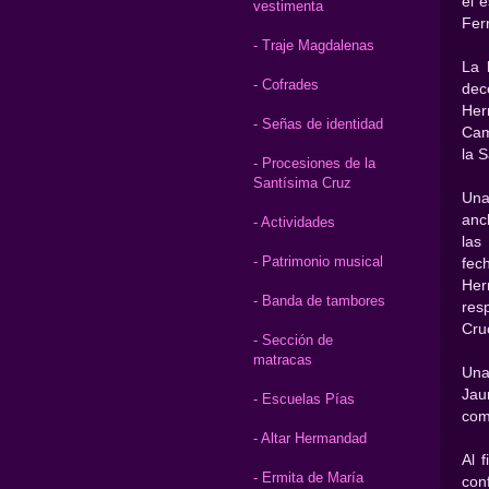
el 
vestimenta
Fer
- Traje Magdalenas
La 
- Cofrades
dec
Her
- Señas de identidad
Cam
la 
- Procesiones de la
Santísima Cruz
Una
anc
- Actividades
las
- Patrimonio musical
fec
Her
- Banda de tambores
res
Cru
- Sección de
matracas
Una 
Jau
- Escuelas Pías
com
- Altar Hermandad
Al 
- Ermita de María
conf