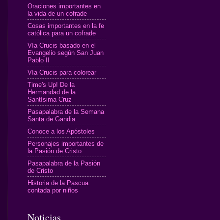
Oraciones importantes en
la vida de un cofrade
Cosas importantes en la fe
católica para un cofrade
Vía Crucis basado en el
Evangelio según San Juan
Pablo II
Vía Crucis para colorear
Time's Up! De la
Hermandad de la
Santísima Cruz
Pasapalabra de la Semana
Santa de Gandia
Conoce a los Apóstoles
Personajes importantes de
la Pasión de Cristo
Pasapalabra de la Pasión
de Cristo
Historia de la Pascua
contada por niños
Noticias