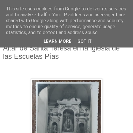
This site uses cookies from Google to deliver its services
Hermandad de la
and to analyze traffic. Your IP address and user-agent are
shared with Google along with performance and security
Santísima Cruz
metrics to ensure quality of service, generate usage
statistics, and to detect and address abuse.
LEARN MORE
GOT IT
Altar de Santa Teresa en la iglesia de
las Escuelas Pías