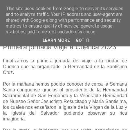
This site uses cookies from Google to deliver its services
Hermandad de la
and to analyze traffic. Your IP address and user-agent are
shared with Google along with performance and security
Santísima Cruz
metrics to ensure quality of service, generate usage
statistics, and to detect and address abuse.
LEARN MORE
GOT IT
Primera jornada viaje a Cuenca 2023
Finalizamos la primera jornada del viaje a la ciudad de
Cuenca que ha organizado la Hermandad de la Santísima
Cruz.
Por la mañana hemos podido conocer de cerca la Semana
Santa conquense gracias al presidente de la Hermandad
Sacramental de San Fernando y la Venerable Hermandad
de Nuestro Señor Jesucristo Resucitado y María Santísima,
los cuales nos enseñaron la iglesia de la Virgen de la Luz y
la iglesia del Salvador pudiendo observar su rica
imaginería.