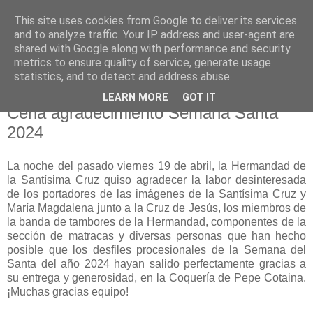
This site uses cookies from Google to deliver its services
Hermandad de la
and to analyze traffic. Your IP address and user-agent are
shared with Google along with performance and security
Santísima Cruz
metrics to ensure quality of service, generate usage
statistics, and to detect and address abuse.
LEARN MORE
GOT IT
Cena agradecimiento Semana Santa
2024
La noche del pasado viernes 19 de abril, la Hermandad de
la Santísima Cruz quiso agradecer la labor desinteresada
de los portadores de las imágenes de la Santísima Cruz y
María Magdalena junto a la Cruz de Jesús, los miembros de
la banda de tambores de la Hermandad, componentes de la
sección de matracas y diversas personas que han hecho
posible que los desfiles procesionales de la Semana del
Santa del año 2024 hayan salido perfectamente gracias a
su entrega y generosidad, en la Coquería de Pepe Cotaina.
¡Muchas gracias equipo!