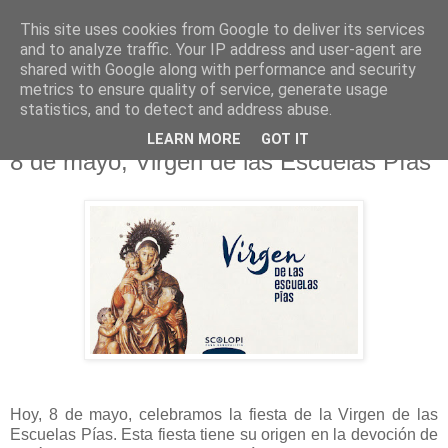
This site uses cookies from Google to deliver its services
Hermandad de la
and to analyze traffic. Your IP address and user-agent are
shared with Google along with performance and security
Santísima Cruz
metrics to ensure quality of service, generate usage
statistics, and to detect and address abuse.
LEARN MORE
GOT IT
8 de mayo, Virgen de las Escuelas Pías
Hoy, 8 de mayo, celebramos la fiesta de la Virgen de las
Escuelas Pías. Esta fiesta tiene su origen en la devoción de