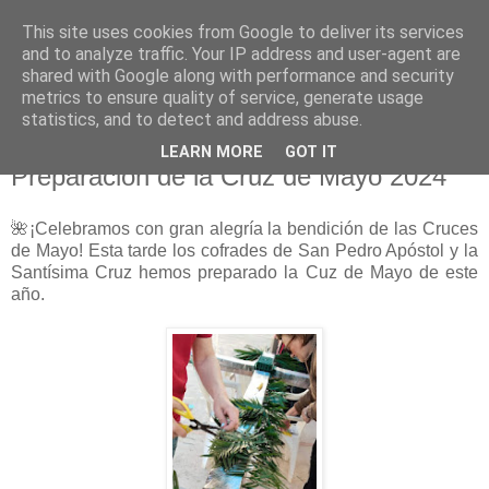
This site uses cookies from Google to deliver its services
Hermandad de la
and to analyze traffic. Your IP address and user-agent are
shared with Google along with performance and security
Santísima Cruz
metrics to ensure quality of service, generate usage
statistics, and to detect and address abuse.
LEARN MORE
GOT IT
Preparación de la Cruz de Mayo 2024
🌺¡Celebramos con gran alegría la bendición de las Cruces
de Mayo! Esta tarde los cofrades de San Pedro Apóstol y la
Santísima Cruz hemos preparado la Cuz de Mayo de este
año.