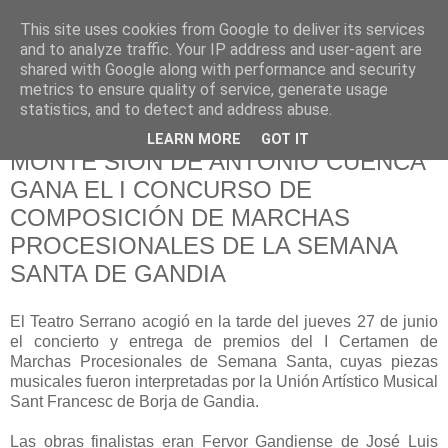
This site uses cookies from Google to deliver its services
Hermandad de la
and to analyze traffic. Your IP address and user-agent are
shared with Google along with performance and security
Santísima Cruz
metrics to ensure quality of service, generate usage
statistics, and to detect and address abuse.
LEARN MORE
GOT IT
MONTE SIÓN DE ANTONIO CUENCA
GANA EL I CONCURSO DE
COMPOSICIÓN DE MARCHAS
PROCESIONALES DE LA SEMANA
SANTA DE GANDIA
El Teatro Serrano acogió en la tarde del jueves 27 de junio
el concierto y entrega de premios del I Certamen de
Marchas Procesionales de Semana Santa, cuyas piezas
musicales fueron interpretadas por la Unión Artístico Musical
Sant Francesc de Borja de Gandia.
Las obras finalistas eran Fervor Gandiense de José Luis