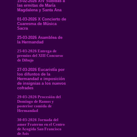
15-02-2026 XIV Subidas a
las ermitas de María
Magdalena y Santa Ana
01-03-2026 X Concierto de
Cuaresma de Música
Sacra
25-03-2026 Asamblea de
la Hermandad
25-03-2026 Entrega de
premios del XIII Concurso
de Dibujo
27-03-2026 Eucaristía por
los difuntos de la
Hermandad e imposición
de insignias a los nuevos
cofrades
29-03-2026 Procesión del
Domingo de Ramos y
posterior comida de
Hermandad
30-03-2026 Jornada del
amor Fraterno en el Centro
de Acogida San Francisco
de Asís