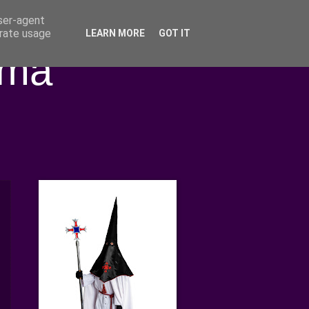
user-agent
erate usage
LEARN MORE
GOT IT
ima