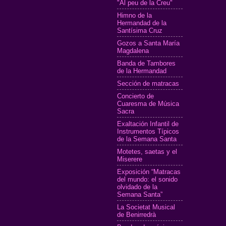
"Al peu de la Creu"
Himno de la
Hermandad de la
Santísima Cruz
Gozos a Santa María
Magdalena
Banda de Tambores
de la Hermandad
Sección de matracas
Concierto de
Cuaresma de Música
Sacra
Exaltación Infantil de
Instrumentos Típicos
de la Semana Santa
Motetes, saetas y el
Miserere
Exposición “Matracas
del mundo: el sonido
olvidado de la
Semana Santa”
La Societat Musical
de Benirredrà