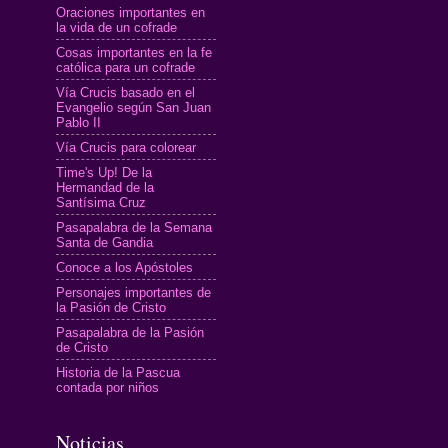
Oraciones importantes en
la vida de un cofrade
Cosas importantes en la fe
católica para un cofrade
Vía Crucis basado en el
Evangelio según San Juan
Pablo II
Vía Crucis para colorear
Time's Up! De la
Hermandad de la
Santísima Cruz
Pasapalabra de la Semana
Santa de Gandia
Conoce a los Apóstoles
Personajes importantes de
la Pasión de Cristo
Pasapalabra de la Pasión
de Cristo
Historia de la Pascua
contada por niños
Noticias