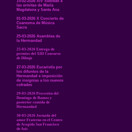
15-02-2026 XIV Subidas a
las ermitas de María
Magdalena y Santa Ana
01-03-2026 X Concierto de
Cuaresma de Música
Sacra
25-03-2026 Asamblea de
la Hermandad
25-03-2026 Entrega de
premios del XIII Concurso
de Dibujo
27-03-2026 Eucaristía por
los difuntos de la
Hermandad e imposición
de insignias a los nuevos
cofrades
29-03-2026 Procesión del
Domingo de Ramos y
posterior comida de
Hermandad
30-03-2026 Jornada del
amor Fraterno en el Centro
de Acogida San Francisco
de Asís