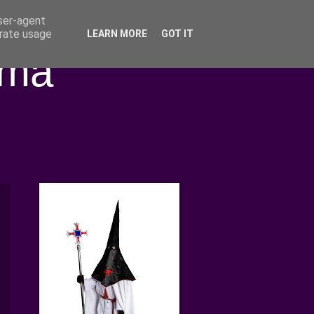
user-agent
erate usage
LEARN MORE
GOT IT
ima