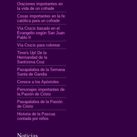
Oraciones importantes en
la vida de un cofrade
Cosas importantes en la fe
católica para un cofrade
Vía Crucis basado en el
Evangelio según San Juan
Pablo II
Vía Crucis para colorear
Time's Up! De la
Hermandad de la
Santísima Cruz
Pasapalabra de la Semana
Santa de Gandia
Conoce a los Apóstoles
Personajes importantes de
la Pasión de Cristo
Pasapalabra de la Pasión
de Cristo
Historia de la Pascua
contada por niños
Noticias