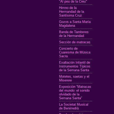
"Al peu de la Creu"
Himno de la
Hermandad de la
Santísima Cruz
Gozos a Santa María
Magdalena
Banda de Tambores
de la Hermandad
Sección de matracas
Concierto de
Cuaresma de Música
Sacra
Exaltación Infantil de
Instrumentos Típicos
de la Semana Santa
Motetes, saetas y el
Miserere
Exposición “Matracas
del mundo: el sonido
olvidado de la
Semana Santa”
La Societat Musical
de Benirredrà