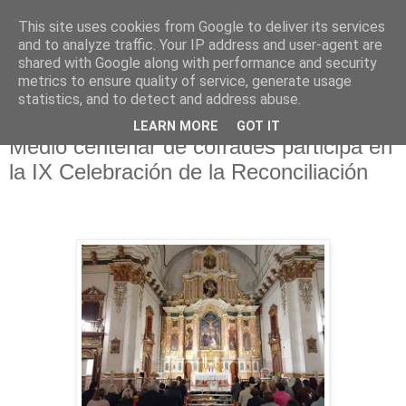
This site uses cookies from Google to deliver its services
Hermandad de la
and to analyze traffic. Your IP address and user-agent are
shared with Google along with performance and security
Santísima Cruz
metrics to ensure quality of service, generate usage
statistics, and to detect and address abuse.
LEARN MORE
GOT IT
Medio centenar de cofrades participa en
la IX Celebración de la Reconciliación