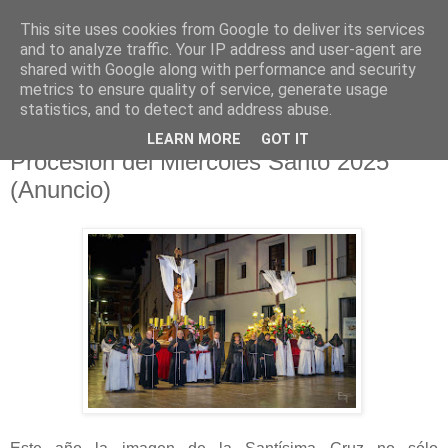
This site uses cookies from Google to deliver its services
Hermandad de la
and to analyze traffic. Your IP address and user-agent are
shared with Google along with performance and security
Santísima Cruz
metrics to ensure quality of service, generate usage
statistics, and to detect and address abuse.
LEARN MORE
GOT IT
Procesión del Miercoles Santo 2025
(Anuncio)