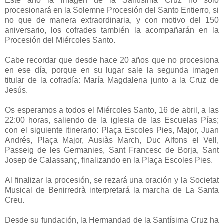
Este año la imagen de la Santísima Cruz no sólo
procesionará en la Solemne Procesión del Santo Entierro, si
no que de manera extraordinaria, y con motivo del 150
aniversario, los cofrades también la acompañarán en la
Procesión del Miércoles Santo.
Cabe recordar que desde hace 20 años que no procesiona
en ese día, porque en su lugar sale la segunda imagen
titular de la cofradía: María Magdalena junto a la Cruz de
Jesús.
Os esperamos a todos el Miércoles Santo, 16 de abril, a las
22:00 horas, saliendo de la iglesia de las Escuelas Pías;
con el siguiente itinerario: Plaça Escoles Pies, Major, Juan
Andrés, Plaça Major, Ausiàs March, Duc Alfons el Vell,
Passeig de les Germanies, Sant Francesc de Borja, Sant
Josep de Calassanç, finalizando en la Plaça Escoles Pies.
Al finalizar la procesión, se rezará una oración y la Societat
Musical de Benirredrà interpretará la marcha de La Santa
Creu.
Desde su fundación, la Hermandad de la Santísima Cruz ha