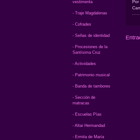
Por
vestimenta
Can
- Traje Magdalenas
- Cofrades
- Señas de identidad
Entra
- Procesiones de la
Santísima Cruz
- Actividades
- Patrimonio musical
- Banda de tambores
- Sección de
matracas
- Escuelas Pías
- Altar Hermandad
- Ermita de María