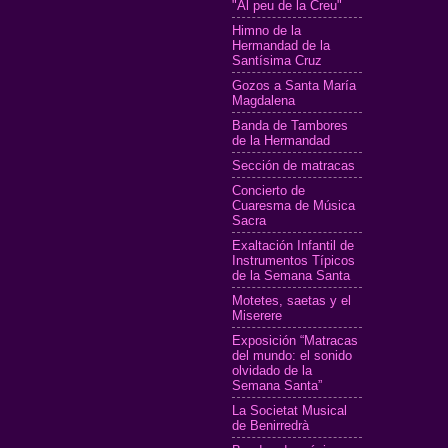
"Al peu de la Creu"
Himno de la
Hermandad de la
Santísima Cruz
Gozos a Santa María
Magdalena
Banda de Tambores
de la Hermandad
Sección de matracas
Concierto de
Cuaresma de Música
Sacra
Exaltación Infantil de
Instrumentos Típicos
de la Semana Santa
Motetes, saetas y el
Miserere
Exposición “Matracas
del mundo: el sonido
olvidado de la
Semana Santa”
La Societat Musical
de Benirredrà