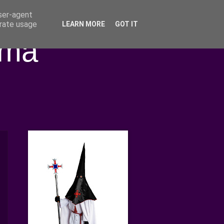
user-agent
erate usage
LEARN MORE
GOT IT
ima