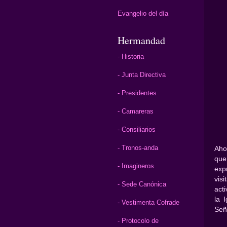
Evangelio del día
Hermandad
- Historia
- Junta Directiva
- Presidentes
- Camareras
- Consiliarios
- Tronos-anda
Aho
que
- Imagineros
exp
vis
- Sede Canónica
act
la 
- Vestimenta Cofrade
Señ
- Protocolo de