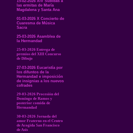
15-02-2026 XIV Subidas a
las ermitas de María
Magdalena y Santa Ana
01-03-2026 X Concierto de
Cuaresma de Música
Sacra
25-03-2026 Asamblea de
la Hermandad
25-03-2026 Entrega de
premios del XIII Concurso
de Dibujo
27-03-2026 Eucaristía por
los difuntos de la
Hermandad e imposición
de insignias a los nuevos
cofrades
29-03-2026 Procesión del
Domingo de Ramos y
posterior comida de
Hermandad
30-03-2026 Jornada del
amor Fraterno en el Centro
de Acogida San Francisco
de Asís