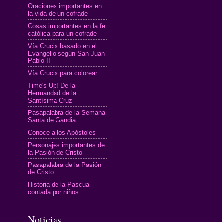
Oraciones importantes en
la vida de un cofrade
Cosas importantes en la fe
católica para un cofrade
Vía Crucis basado en el
Evangelio según San Juan
Pablo II
Vía Crucis para colorear
Time's Up! De la
Hermandad de la
Santísima Cruz
Pasapalabra de la Semana
Santa de Gandia
Conoce a los Apóstoles
Personajes importantes de
la Pasión de Cristo
Pasapalabra de la Pasión
de Cristo
Historia de la Pascua
contada por niños
Noticias