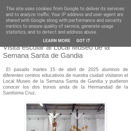
This site uses cookies from Google to deliver its services
Hermandad de la
and to analyze traffic. Your IP address and user-agent are
shared with Google along with performance and security
Santísima Cruz
metrics to ensure quality of service, generate usage
statistics, and to detect and address abuse.
LEARN MORE
GOT IT
Visita escolar al Local Museo de la
Semana Santa de Gandia
El pasado martes 15 de abril de 2025 alumnos de
diferentes centros educativos de nuestra ciudad visitaron el
Local Museo de la Semana Santa de Gandia y pudieron
conocer los dos tronos anda de la Hermandad de la
Santísima Cruz.