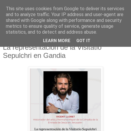
This site uses cookies from Google to deliver its services
Hermandad de la
and to analyze traffic. Your IP address and user-agent are
shared with Google along with performance and security
Santísima Cruz
metrics to ensure quality of service, generate usage
statistics, and to detect and address abuse.
LEARN MORE
GOT IT
La representación de la Visitatio
Sepulchri en Gandia