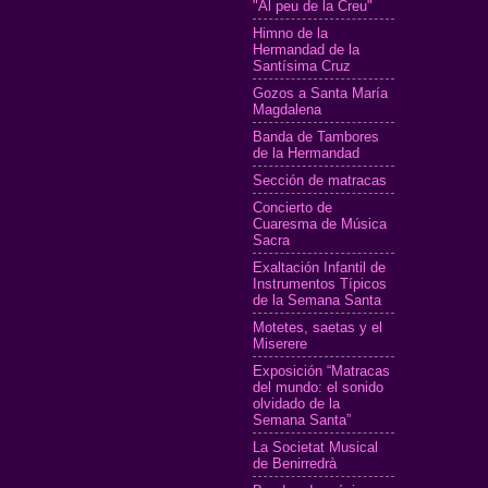
"Al peu de la Creu"
Himno de la
Hermandad de la
Santísima Cruz
Gozos a Santa María
Magdalena
Banda de Tambores
de la Hermandad
Sección de matracas
Concierto de
Cuaresma de Música
Sacra
Exaltación Infantil de
Instrumentos Típicos
de la Semana Santa
Motetes, saetas y el
Miserere
Exposición “Matracas
del mundo: el sonido
olvidado de la
Semana Santa”
La Societat Musical
de Benirredrà