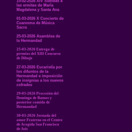
15-02-2026 XIV Subidas a
las ermitas de María
Magdalena y Santa Ana
01-03-2026 X Concierto de
Cuaresma de Música
Sacra
25-03-2026 Asamblea de
la Hermandad
25-03-2026 Entrega de
premios del XIII Concurso
de Dibujo
27-03-2026 Eucaristía por
los difuntos de la
Hermandad e imposición
de insignias a los nuevos
cofrades
29-03-2026 Procesión del
Domingo de Ramos y
posterior comida de
Hermandad
30-03-2026 Jornada del
amor Fraterno en el Centro
de Acogida San Francisco
de Asís