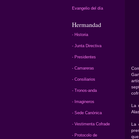
Evangelio del día
Hermandad
- Historia
- Junta Directiva
- Presidentes
- Camareras
Con
Gan
- Consiliarios
artí
sep
- Tronos-anda
cof
- Imagineros
La 
Ala
- Sede Canónica
- Vestimenta Cofrade
La 
pre
- Protocolo de
que