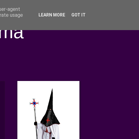
user-agent
erate usage
LEARN MORE
GOT IT
ima