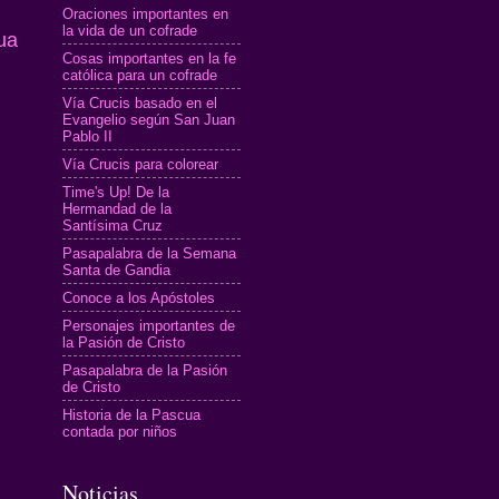
Oraciones importantes en
la vida de un cofrade
ua
Cosas importantes en la fe
católica para un cofrade
Vía Crucis basado en el
Evangelio según San Juan
Pablo II
Vía Crucis para colorear
Time's Up! De la
Hermandad de la
Santísima Cruz
Pasapalabra de la Semana
Santa de Gandia
Conoce a los Apóstoles
Personajes importantes de
la Pasión de Cristo
Pasapalabra de la Pasión
de Cristo
Historia de la Pascua
contada por niños
Noticias