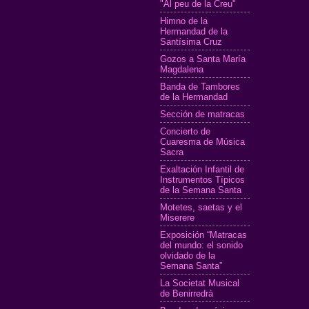
"Al peu de la Creu"
Himno de la
Hermandad de la
Santísima Cruz
Gozos a Santa María
Magdalena
Banda de Tambores
de la Hermandad
Sección de matracas
Concierto de
Cuaresma de Música
Sacra
Exaltación Infantil de
Instrumentos Típicos
de la Semana Santa
Motetes, saetas y el
Miserere
Exposición “Matracas
del mundo: el sonido
olvidado de la
Semana Santa”
La Societat Musical
de Benirredrà