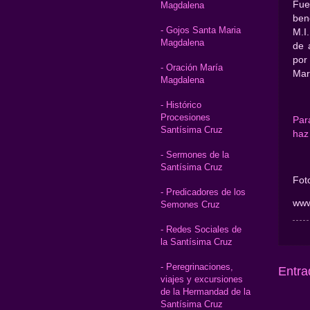
Fue
Magdalena
ben
- Gojos Santa Maria
M.I
Magdalena
de 
por
- Oración María
Mar
Magdalena
- Histórico
Procesiones
Par
Santísima Cruz
haz 
- Sermones de la
Santísima Cruz
Foto
- Predicadores de los
www
Semones Cruz
- Redes Sociales de
la Santísima Cruz
- Peregrinaciones,
Entra
viajes y excursiones
de la Hermandad de la
Santísima Cruz