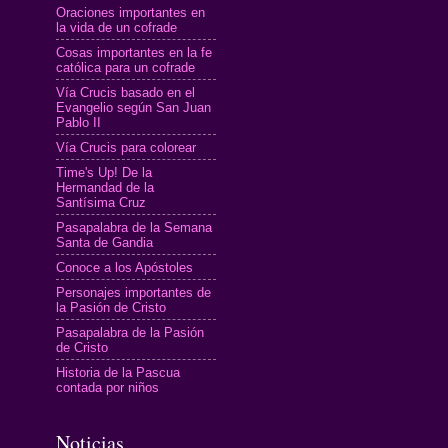
Oraciones importantes en
la vida de un cofrade
Cosas importantes en la fe
católica para un cofrade
Vía Crucis basado en el
Evangelio según San Juan
Pablo II
Vía Crucis para colorear
Time's Up! De la
Hermandad de la
Santísima Cruz
Pasapalabra de la Semana
Santa de Gandia
Conoce a los Apóstoles
Personajes importantes de
la Pasión de Cristo
Pasapalabra de la Pasión
de Cristo
Historia de la Pascua
contada por niños
Noticias