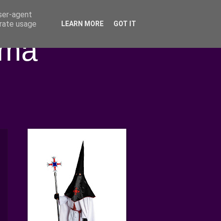
user-agent
erate usage
LEARN MORE
GOT IT
ima