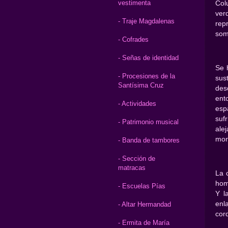
vestimenta
Col
ver
- Traje Magdalenas
rep
som
- Cofrades
- Señas de identidad
Se 
- Procesiones de la
sus
Santísima Cruz
des
ent
- Actividades
esp
suf
- Patrimonio musical
ale
mon
- Banda de tambores
- Sección de
matracas
La 
hom
- Escuelas Pías
Y l
enl
- Altar Hermandad
cor
- Ermita de María