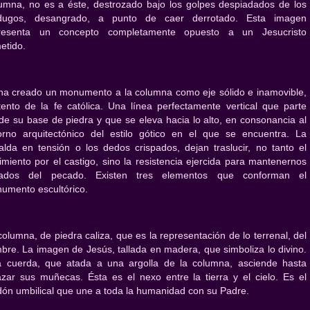
umna, no es a éste, destrozado bajo los golpes despiadados de los
dugos, desangrado, a punto de caer derrotado. Esta imagen
resenta un concepto completamente opuesto a un Jesucristo
etido.
ha creado un monumento a la columna como eje sólido e inamovible,
tento de la fe católica. Una línea perfectamente vertical que parte
de su base de piedra y que se eleva hacia lo alto, en consonancia al
orno arquitectónico del estilo gótico en el que se encuentra. La
alda en tensión o los dedos crispados, dejan traslucir, no tanto el
rimiento por el castigo, sino la resistencia ejercida para mantenernos
jados del pecado. Existen tres elementos que conforman el
umento escultórico.
columna, de piedra caliza, que es la representación de lo terrenal, del
bre. La imagen de Jesús, tallada en madera, que simboliza lo divino.
a cuerda, que atada a una argolla de la columna, asciende hasta
azar sus muñecas. Ésta es el nexo entre la tierra y el cielo. Es el
dón umbilical que une a toda la humanidad con su Padre.