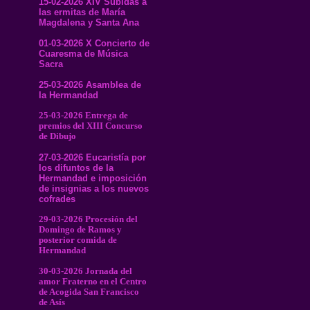
15-02-2026 XIV Subidas a
las ermitas de María
Magdalena y Santa Ana
01-03-2026 X Concierto de
Cuaresma de Música
Sacra
25-03-2026 Asamblea de
la Hermandad
25-03-2026 Entrega de
premios del XIII Concurso
de Dibujo
27-03-2026 Eucaristía por
los difuntos de la
Hermandad e imposición
de insignias a los nuevos
cofrades
29-03-2026 Procesión del
Domingo de Ramos y
posterior comida de
Hermandad
30-03-2026 Jornada del
amor Fraterno en el Centro
de Acogida San Francisco
de Asís