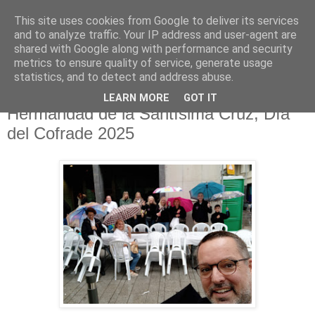
This site uses cookies from Google to deliver its services
Hermandad de la
and to analyze traffic. Your IP address and user-agent are
shared with Google along with performance and security
Santísima Cruz
metrics to ensure quality of service, generate usage
statistics, and to detect and address abuse.
LEARN MORE
GOT IT
Hermandad de la Santísima Cruz, Día
del Cofrade 2025