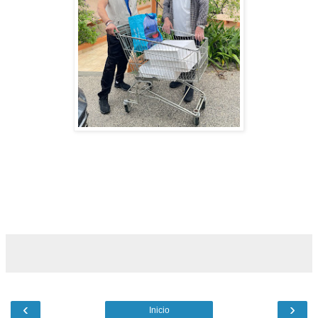
‹
›
Inicio