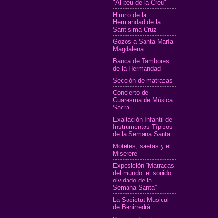
"Al peu de la Creu"
Himno de la
Hermandad de la
Santísima Cruz
Gozos a Santa María
Magdalena
Banda de Tambores
de la Hermandad
Sección de matracas
Concierto de
Cuaresma de Música
Sacra
Exaltación Infantil de
Instrumentos Típicos
de la Semana Santa
Motetes, saetas y el
Miserere
Exposición “Matracas
del mundo: el sonido
olvidado de la
Semana Santa”
La Societat Musical
de Benirredrà