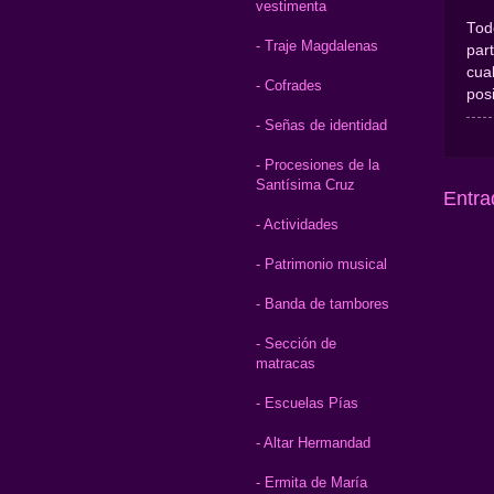
vestimenta
Tod
- Traje Magdalenas
par
cua
- Cofrades
posi
- Señas de identidad
- Procesiones de la
Santísima Cruz
Entra
- Actividades
- Patrimonio musical
- Banda de tambores
- Sección de
matracas
- Escuelas Pías
- Altar Hermandad
- Ermita de María