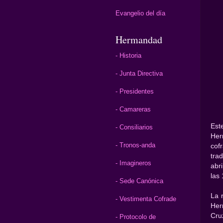
Evangelio del día
Hermandad
- Historia
- Junta Directiva
- Presidentes
- Camareras
Est
- Consiliarios
Her
- Tronos-anda
cof
tra
- Imagineros
abr
las 
- Sede Canónica
La 
- Vestimenta Cofrade
Her
Cru
- Protocolo de