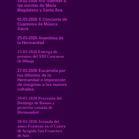
15-02-2026 XIV Subidas a
las ermitas de María
Magdalena y Santa Ana
01-03-2026 X Concierto de
Cuaresma de Música
Sacra
25-03-2026 Asamblea de
la Hermandad
25-03-2026 Entrega de
premios del XIII Concurso
de Dibujo
27-03-2026 Eucaristía por
los difuntos de la
Hermandad e imposición
de insignias a los nuevos
cofrades
29-03-2026 Procesión del
Domingo de Ramos y
posterior comida de
Hermandad
30-03-2026 Jornada del
amor Fraterno en el Centro
de Acogida San Francisco
de Asís