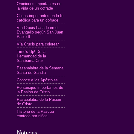
Oraciones importantes en
la vida de un cofrade
Cosas importantes en la fe
católica para un cofrade
Vía Crucis basado en el
Evangelio según San Juan
Pablo II
Vía Crucis para colorear
Time's Up! De la
Hermandad de la
Santísima Cruz
Pasapalabra de la Semana
Santa de Gandia
Conoce a los Apóstoles
Personajes importantes de
la Pasión de Cristo
Pasapalabra de la Pasión
de Cristo
Historia de la Pascua
contada por niños
Noticias