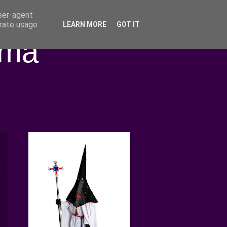
user-agent
erate usage
LEARN MORE
GOT IT
ima