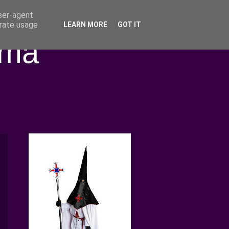
user-agent
erate usage
LEARN MORE
GOT IT
ima