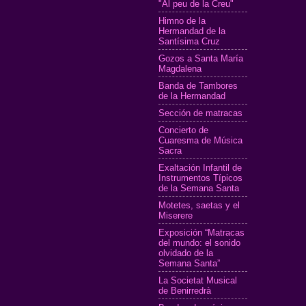
"Al peu de la Creu"
Himno de la
Hermandad de la
Santísima Cruz
Gozos a Santa María
Magdalena
Banda de Tambores
de la Hermandad
Sección de matracas
Concierto de
Cuaresma de Música
Sacra
Exaltación Infantil de
Instrumentos Típicos
de la Semana Santa
Motetes, saetas y el
Miserere
Exposición “Matracas
del mundo: el sonido
olvidado de la
Semana Santa”
La Societat Musical
de Benirredrà