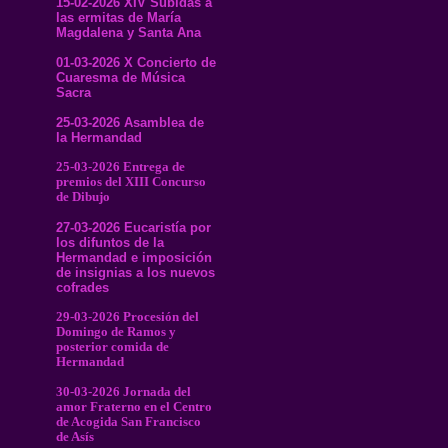
15-02-2026 XIV Subidas a
las ermitas de María
Magdalena y Santa Ana
01-03-2026 X Concierto de
Cuaresma de Música
Sacra
25-03-2026 Asamblea de
la Hermandad
25-03-2026 Entrega de
premios del XIII Concurso
de Dibujo
27-03-2026 Eucaristía por
los difuntos de la
Hermandad e imposición
de insignias a los nuevos
cofrades
29-03-2026 Procesión del
Domingo de Ramos y
posterior comida de
Hermandad
30-03-2026 Jornada del
amor Fraterno en el Centro
de Acogida San Francisco
de Asís