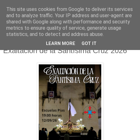
This site uses cookies from Google to deliver its services
Hermandad de la
and to analyze traffic. Your IP address and user-agent are
shared with Google along with performance and security
Santísima Cruz
metrics to ensure quality of service, generate usage
statistics, and to detect and address abuse.
LEARN MORE
GOT IT
Exaltación de la Santísima Cruz 2026