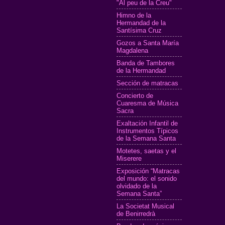
"Al peu de la Creu"
Himno de la
Hermandad de la
Santísima Cruz
Gozos a Santa María
Magdalena
Banda de Tambores
de la Hermandad
Sección de matracas
Concierto de
Cuaresma de Música
Sacra
Exaltación Infantil de
Instrumentos Típicos
de la Semana Santa
Motetes, saetas y el
Miserere
Exposición “Matracas
del mundo: el sonido
olvidado de la
Semana Santa”
La Societat Musical
de Benirredrà