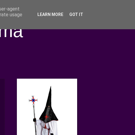
user-agent
erate usage
LEARN MORE
GOT IT
ima