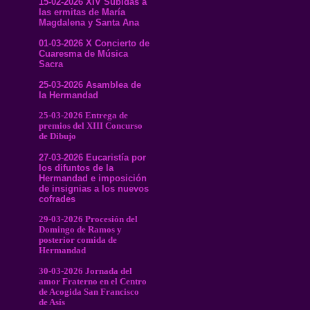
15-02-2026 XIV Subidas a
las ermitas de María
Magdalena y Santa Ana
01-03-2026 X Concierto de
Cuaresma de Música
Sacra
25-03-2026 Asamblea de
la Hermandad
25-03-2026 Entrega de
premios del XIII Concurso
de Dibujo
27-03-2026 Eucaristía por
los difuntos de la
Hermandad e imposición
de insignias a los nuevos
cofrades
29-03-2026 Procesión del
Domingo de Ramos y
posterior comida de
Hermandad
30-03-2026 Jornada del
amor Fraterno en el Centro
de Acogida San Francisco
de Asís