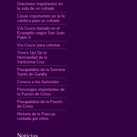
Oraciones importantes en
la vida de un cofrade
Cosas importantes en la fe
católica para un cofrade
Vía Crucis basado en el
Evangelio según San Juan
Pablo II
Vía Crucis para colorear
Time's Up! De la
Hermandad de la
Santísima Cruz
Pasapalabra de la Semana
Santa de Gandia
Conoce a los Apóstoles
Personajes importantes de
la Pasión de Cristo
Pasapalabra de la Pasión
de Cristo
Historia de la Pascua
contada por niños
Noticias